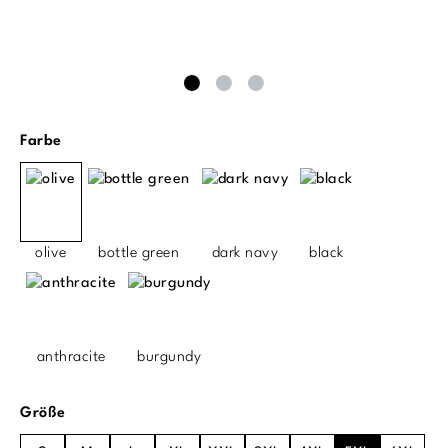
auswählen
Farbe
olive
bottle green
dark navy
black
anthracite
burgundy
auswählen
Größe