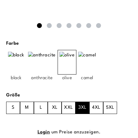
auswählen
Farbe
black
anthracite
olive
camel
auswählen
Größe
S
M
L
XL
XXL
3XL
4XL
5XL
Login
um Preise anzuzeigen.