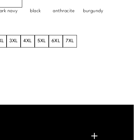
ark navy
black
anthracite
burgundy
XL
3XL
4XL
5XL
6XL
7XL
.
G