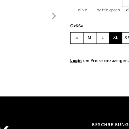
olive
bottle green
d
auswählen
Größe
S
M
L
XL
X
Login
um Preise anzuzeigen
BESCHREIBUN