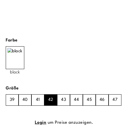
auswählen
Farbe
black
auswählen
Größe
39
40
41
42
43
44
45
46
47
Login
um Preise anzuzeigen.