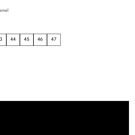
amel
3
44
45
46
47
.