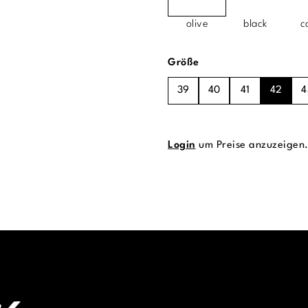
olive
black
c
auswählen
Größe
39
40
41
42
4
Login
um Preise anzuzeigen