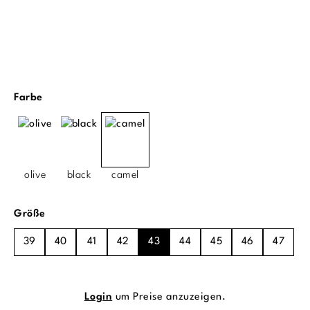
auswählen
Farbe
olive
black
camel
auswählen
Größe
39
40
41
42
43
44
45
46
47
Login
um Preise anzuzeigen.