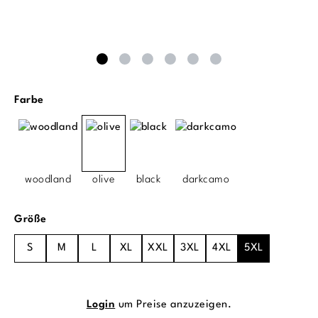
auswählen
Farbe
woodland
olive
black
darkcamo
auswählen
Größe
S
M
L
XL
XXL
3XL
4XL
5XL
Login
um Preise anzuzeigen.