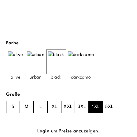
auswählen
Farbe
olive
urban
black
darkcamo
auswählen
Größe
S
M
L
XL
XXL
3XL
4XL
5XL
Login
um Preise anzuzeigen.