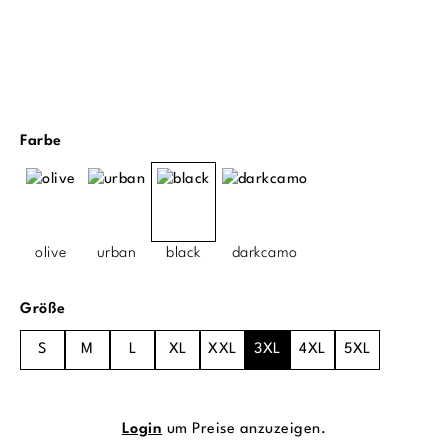
auswählen
Farbe
olive
urban
black
darkcamo
auswählen
Größe
S
M
L
XL
XXL
3XL
4XL
5XL
Login
um Preise anzuzeigen.