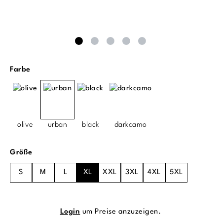
auswählen
Farbe
olive
urban
black
darkcamo
auswählen
Größe
S
M
L
XL
XXL
3XL
4XL
5XL
Login
um Preise anzuzeigen.