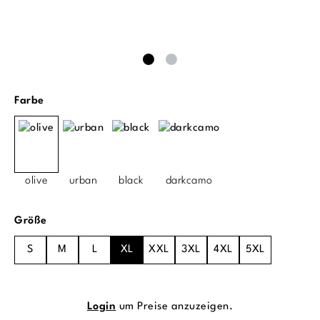
auswählen
Farbe
olive
urban
black
darkcamo
auswählen
Größe
S
M
L
XL
XXL
3XL
4XL
5XL
Login
um Preise anzuzeigen.