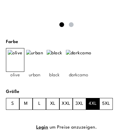
auswählen
Farbe
olive
urban
black
darkcamo
auswählen
Größe
S
M
L
XL
XXL
3XL
4XL
5XL
Login
um Preise anzuzeigen.