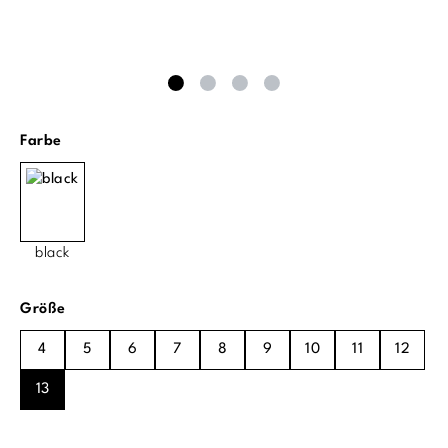
auswählen
Farbe
black
auswählen
Größe
4
5
6
7
8
9
10
11
12
13