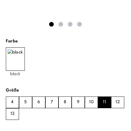
auswählen
Farbe
black
auswählen
Größe
4
5
6
7
8
9
10
11
12
13