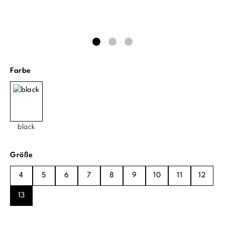
auswählen
Farbe
black
auswählen
Größe
4
5
6
7
8
9
10
11
12
13