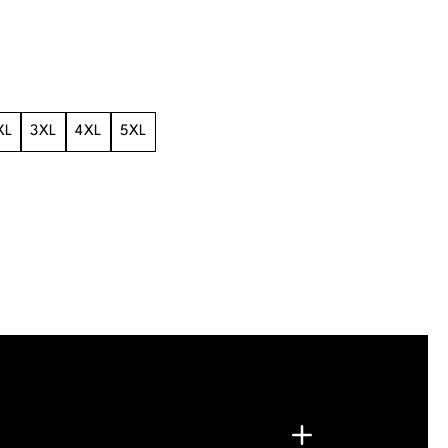
XL
3XL
4XL
5XL
.
G