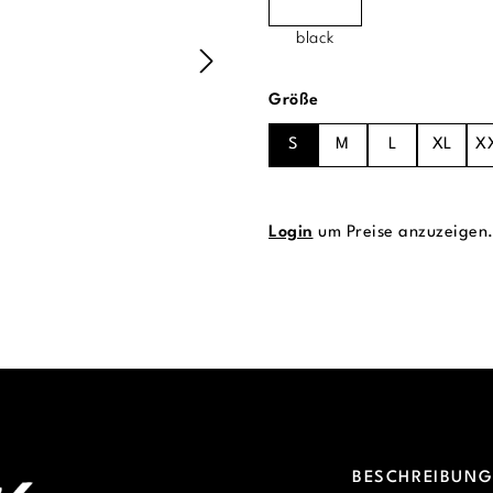
black
auswählen
Größe
S
M
L
XL
X
Login
um Preise anzuzeigen
BESCHREIBUN