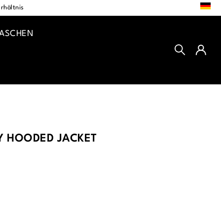
DE
rhältnis
TASCHEN
Y HOODED JACKET