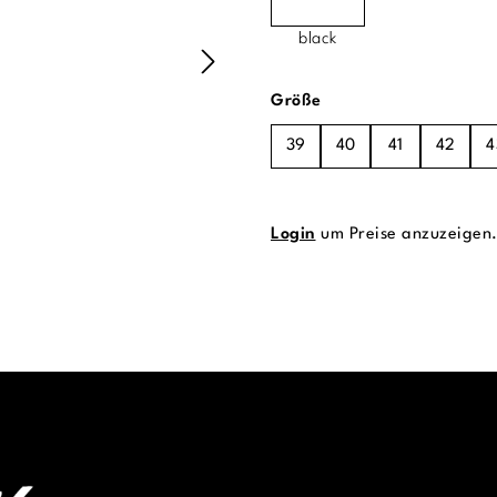
black
auswählen
Größe
39
40
41
42
4
Login
um Preise anzuzeigen