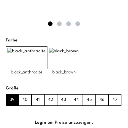
auswählen
Farbe
black_anthracite
black_brown
auswählen
Größe
39
40
41
42
43
44
45
46
47
Login
um Preise anzuzeigen.