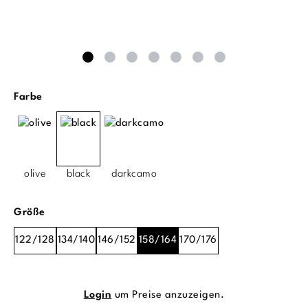
auswählen
Farbe
olive
black
darkcamo
auswählen
Größe
122/128
134/140
146/152
158/164
170/176
Login
um Preise anzuzeigen.