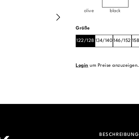
olive
black
auswählen
Größe
122/128
134/140
146/152
15
Login
um Preise anzuzeigen
BESCHREIBUN