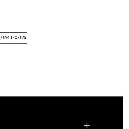
8/164
170/176
.
G