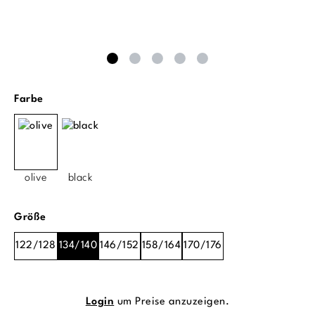
auswählen
Farbe
olive
black
auswählen
Größe
122/128
134/140
146/152
158/164
170/176
Login
um Preise anzuzeigen.