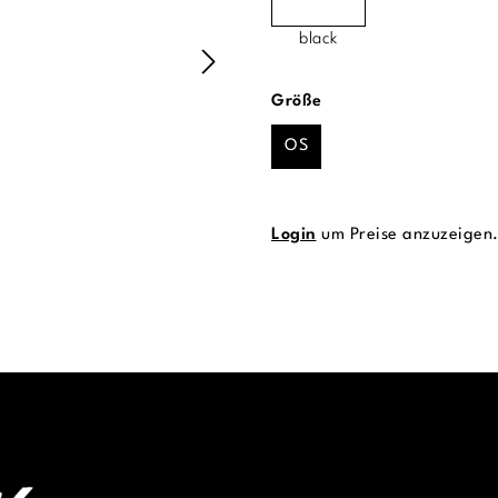
black
auswählen
Größe
OS
Login
um Preise anzuzeigen