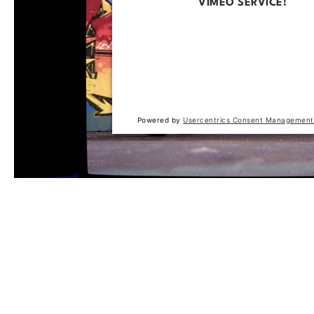
VIMEO SERVICE!
This content is not permitted to loa
trackers that are not disclosed to the
The website owner needs to setup t
with their CMP to add this content to 
of technologies used.
Powered by
Usercentrics Consent Management
Produktgalerie überspringen