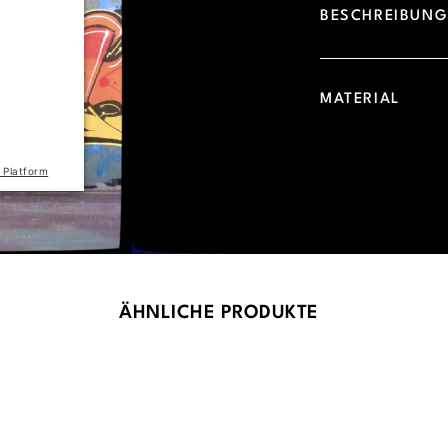
BESCHREIBUN
d due to
 visitor.
he site
MATERIAL
the list
 Platform
ÄHNLICHE PRODUKTE