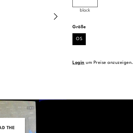
black
auswählen
Größe
OS
Login
um Preise anzuzeigen
AD THE