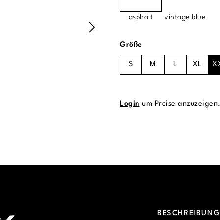
asphalt
vintage blue
auswählen
Größe
S
M
L
XL
X
Login
um Preise anzuzeigen
BESCHREIBUN