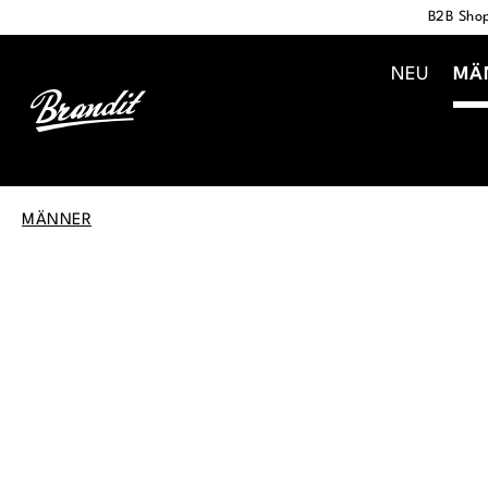
B2B Shop
springen
Zur Hauptnavigation springen
NEU
MÄ
MÄNNER