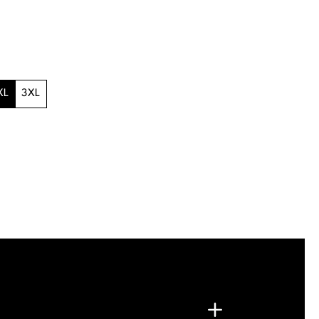
XL
3XL
.
G