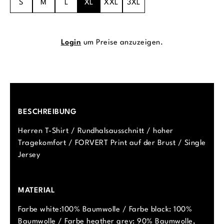
S
M
L
XL
XXL
3XL
Login
um Preise anzuzeigen.
BESCHREIBUNG
Herren T-Shirt / Rundhalsausschnitt / hoher
Tragekomfort / FORVERT Print auf der Brust / Single
Jersey
MATERIAL
Farbe white:100% Baumwolle / Farbe black: 100%
Baumwolle / Farbe heather grey: 90% Baumwolle,