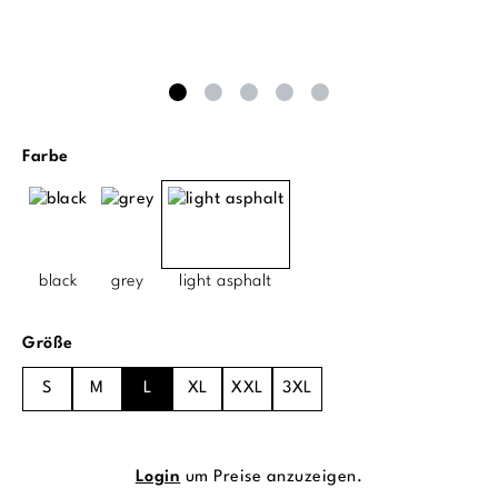
auswählen
Farbe
black
grey
light asphalt
auswählen
Größe
S
M
L
XL
XXL
3XL
Login
um Preise anzuzeigen.