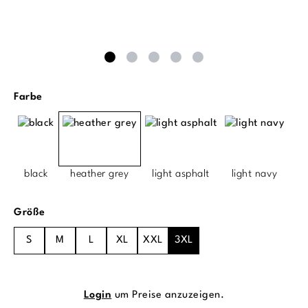
auswählen
Farbe
black
heather grey
light asphalt
light navy
auswählen
Größe
S
M
L
XL
XXL
3XL
Login
um Preise anzuzeigen.