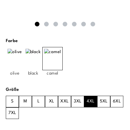
auswählen
Farbe
olive
black
camel
auswählen
Größe
S
M
L
XL
XXL
3XL
4XL
5XL
6XL
7XL