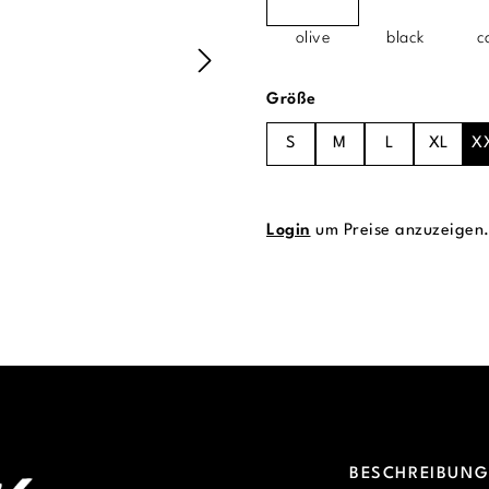
olive
black
c
auswählen
Größe
S
M
L
XL
X
Login
um Preise anzuzeigen
BESCHREIBUN