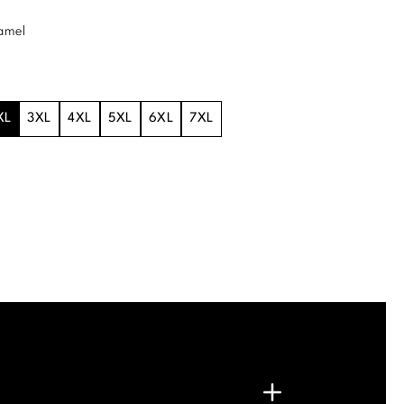
amel
XL
3XL
4XL
5XL
6XL
7XL
.
G