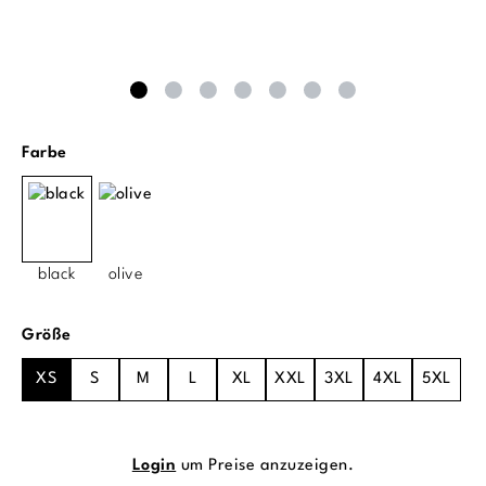
auswählen
Farbe
black
olive
auswählen
Größe
XS
S
M
L
XL
XXL
3XL
4XL
5XL
Login
um Preise anzuzeigen.