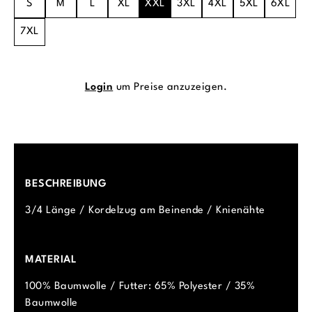
S
M
L
XL
XXL
3XL
4XL
5XL
6XL
7XL
Login
um Preise anzuzeigen.
BESCHREIBUNG
3/4 Länge / Kordelzug am Beinende / Knienähte
MATERIAL
100% Baumwolle / Futter: 65% Polyester / 35%
Baumwolle