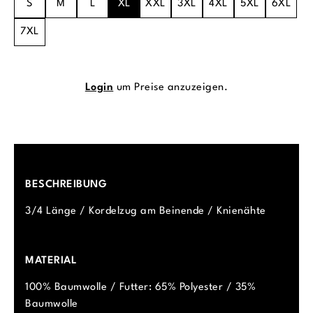
S
M
L
XL
XXL
3XL
4XL
5XL
6XL
7XL
Login
um Preise anzuzeigen.
BESCHREIBUNG
3/4 Länge / Kordelzug am Beinende / Knienähte
MATERIAL
100% Baumwolle / Futter: 65% Polyester / 35%
Baumwolle