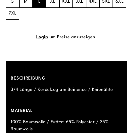
S
M
L
XL
XXL
3XL
4XL
5XL
6XL
7XL
Login
um Preise anzuzeigen.
BESCHREIBUNG
3/4 Länge / Kordelzug am Beinende / Knienähte
MATERIAL
100% Baumwolle / Futter: 65% Polyester / 35%
Baumwolle