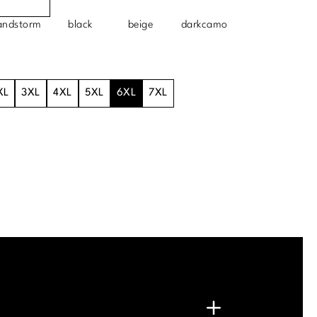
andstorm
black
beige
darkcamo
XL
3XL
4XL
5XL
6XL
7XL
.
G