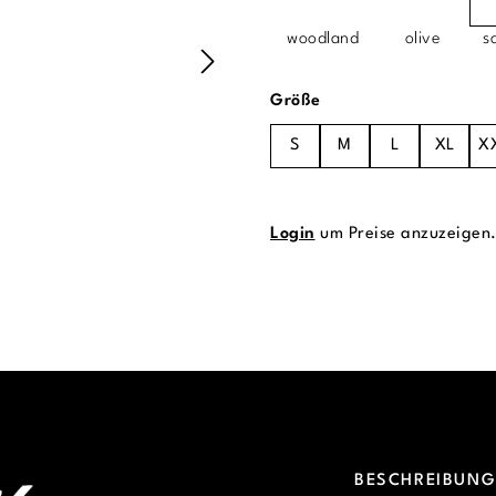
woodland
olive
s
auswählen
Größe
S
M
L
XL
X
Login
um Preise anzuzeigen
BESCHREIBUN