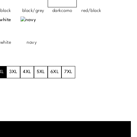
black
black/grey
darkcamo
red/black
white
navy
XL
3XL
4XL
5XL
6XL
7XL
.