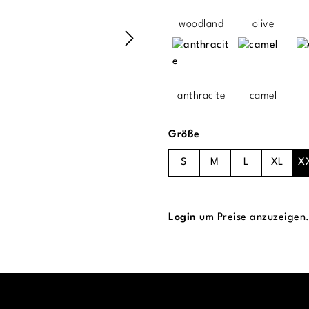
woodland
olive
anthracite
camel
auswählen
Größe
S
M
L
XL
X
Login
um Preise anzuzeigen