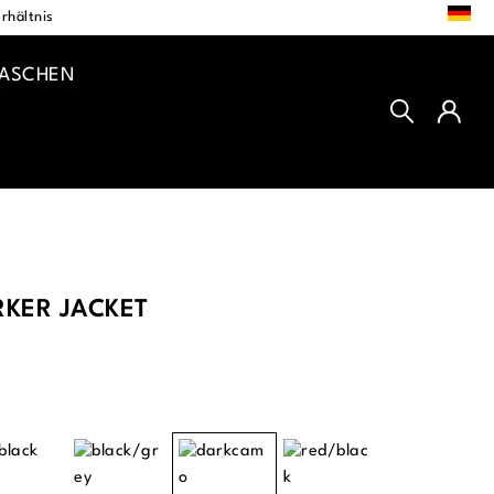
DE
rhältnis
TASCHEN
KER JACKET