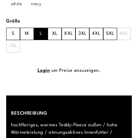
white
navy
auswählen
Größe
S
M
L
XL
XXL
3XL
4XL
5XL
6XL
7XL
Login
um Preise anzuzeigen.
BESCHREIBUNG
hochfloriges, warmes Teddy-Fleece außen / hohe
Wärmeleistung / atmungsaktives Innenfutter /