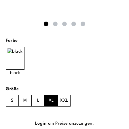
auswählen
Farbe
black
auswählen
Größe
S
M
L
XL
XXL
Login
um Preise anzuzeigen.