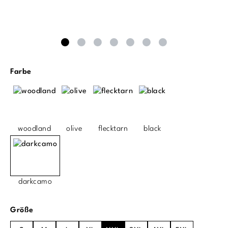
auswählen
Farbe
woodland
olive
flecktarn
black
darkcamo
auswählen
Größe