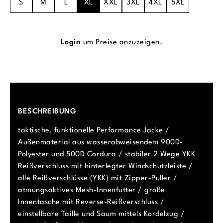
S
M
L
XL
XXL
3XL
4XL
5XL
Login
um Preise anzuzeigen.
BESCHREIBUNG
taktische, funktionelle Performance Jacke /
Außenmaterial aus wasserabweisendem 900D-
Polyester und 500D Cordura / stabiler 2 Wege YKK
Reißverschluss mit hinterlegter Windschutzleiste /
alle Reißverschlüsse (YKK) mit Zipper-Puller /
atmungsaktives Mesh-Innenfutter / große
Innentasche mit Reverse-Reißverschluss /
einstellbare Taille und Saum mittels Kordelzug /