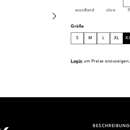
woodland
olive
f
auswählen
Größe
S
M
L
XL
X
Login
um Preise anzuzeigen
BESCHREIBUN