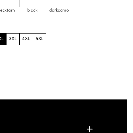
lecktarn
black
darkcamo
XL
3XL
4XL
5XL
.
G