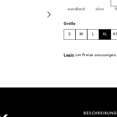
woodland
olive
f
auswählen
Größe
S
M
L
XL
X
Login
um Preise anzuzeigen
BESCHREIBUN