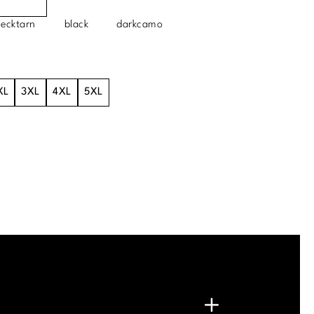
lecktarn
black
darkcamo
XL
3XL
4XL
5XL
.
G