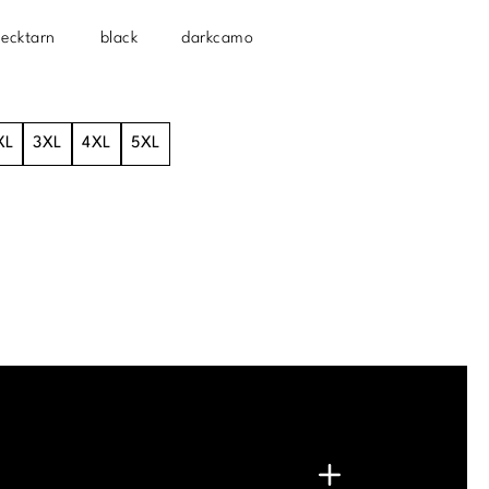
lecktarn
black
darkcamo
XL
3XL
4XL
5XL
.
G