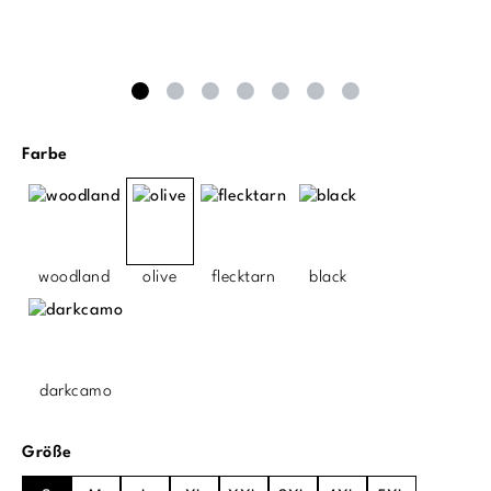
auswählen
Farbe
woodland
olive
flecktarn
black
darkcamo
auswählen
Größe