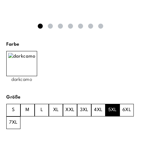
auswählen
Farbe
darkcamo
auswählen
Größe
S
M
L
XL
XXL
3XL
4XL
5XL
6XL
7XL