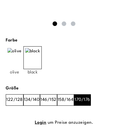
auswählen
Farbe
olive
black
auswählen
Größe
122/128
134/140
146/152
158/164
170/176
Login
um Preise anzuzeigen.