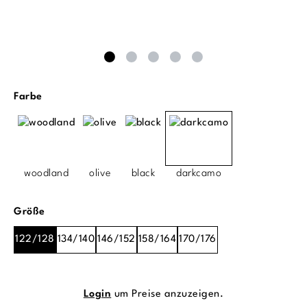
auswählen
Farbe
woodland
olive
black
darkcamo
auswählen
Größe
122/128
134/140
146/152
158/164
170/176
Login
um Preise anzuzeigen.