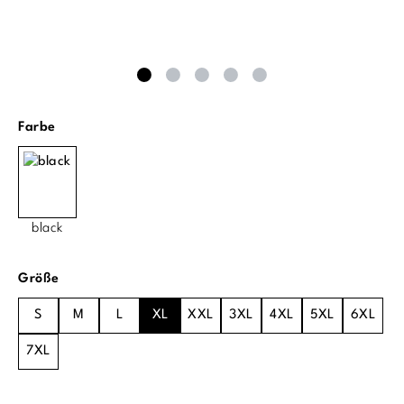
auswählen
Farbe
black
auswählen
Größe
S
M
L
XL
XXL
3XL
4XL
5XL
6XL
7XL