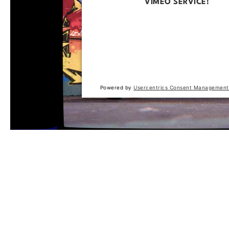
VIMEO SERVICE!
This content is not permitted to loa
trackers that are not disclosed to the
The website owner needs to setup t
with their CMP to add this content to 
of technologies used.
Powered by
Usercentrics Consent Management
Produktgalerie überspringen