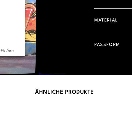
d due to
 visitor.
MATERIAL
he site
the list
PASSFORM
 Platform
ÄHNLICHE PRODUKTE