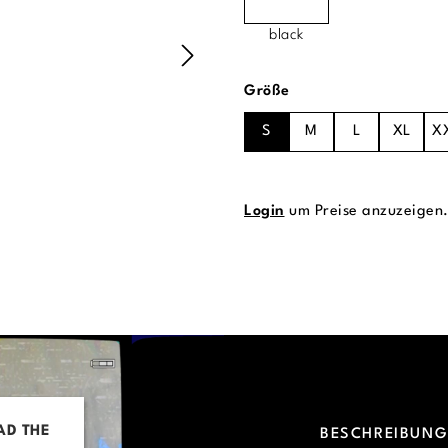
black
auswählen
Größe
S
M
L
XL
X
Login
um Preise anzuzeigen
AD THE
BESCHREIBUN