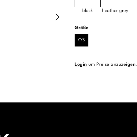
black
heather grey
auswählen
Größe
OS
Login
um Preise anzuzeigen