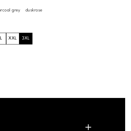
rcoal grey
duskrose
L
XXL
3XL
.
G