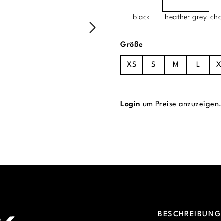
black
heather grey
cha
auswählen
Größe
XS
S
M
L
X
Login
um Preise anzuzeigen
BESCHREIBUN